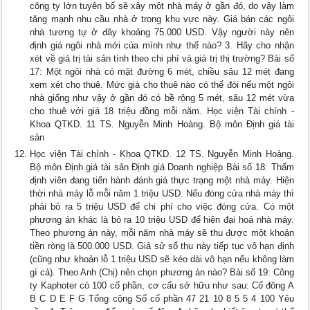
công ty lớn tuyên bố sẽ xây một nhà máy ở gần đó, do vậy làm
tăng mạnh nhu cầu nhà ở trong khu vực này. Giá bán các ngôi
nhà tương tự ở đây khoảng 75.000 USD. Vậy người này nên
định giá ngôi nhà mới của mình như thế nào? 3. Hãy cho nhận
xét về giá trị tài sản tính theo chi phí và giá trị thị trường? Bài số
17: Một ngôi nhà có mặt đường 6 mét, chiều sâu 12 mét đang
xem xét cho thuê. Mức giá cho thuê nào có thể đòi nếu một ngôi
nhà giống như vậy ở gần đó có bề rộng 5 mét, sâu 12 mét vừa
cho thuê với giá 18 triệu đồng mỗi năm. Học viện Tài chính -
Khoa QTKD. 11 TS. Nguyễn Minh Hoàng. Bộ môn Định giá tài
sản
Học viện Tài chính - Khoa QTKD. 12 TS. Nguyễn Minh Hoàng.
Bộ môn Định giá tài sản Định giá Doanh nghiệp Bài số 18: Thẩm
định viên đang tiến hành đánh giá thực trạng một nhà máy. Hiện
thời nhà máy lỗ mỗi năm 1 triệu USD. Nếu đóng cửa nhà máy thì
phải bỏ ra 5 triệu USD để chi phí cho việc đóng cửa. Có một
phương án khác là bỏ ra 10 triệu USD để hiện đại hoá nhà máy.
Theo phương án này, mỗi năm nhà máy sẽ thu được một khoản
tiền ròng là 500.000 USD. Giả sử số thu này tiếp tục vô hạn định
(cũng như khoản lỗ 1 triệu USD sẽ kéo dài vô hạn nếu không làm
gì cả). Theo Anh (Chị) nên chọn phương án nào? Bài số 19: Công
ty Kaphoter có 100 cổ phần, cơ cấu sở hữu như sau: Cổ đông A
B C D E F G Tổng cộng Số cổ phần 47 21 10 8 5 5 4 100 Yêu