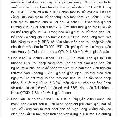
vĩnh viễn bất động sản này, với giả thiết rằng 13% một năm là tỷ
suất sinh lời trung bình trên thị trường vốn đầu tư? Bài 10: Công
ty VINACO vừa mua lại của tư nhân một lô đất với giá 1.800 tr
đồng. Dự đoán giá lô đất sẽ tăng 15% một năm. Yêu cầu: 1. Ước
tính giá thị trường của lô đất sau 4 năm? 2. Ước tính giá thị
trường của lô đất sau 8 năm? 3. Ước tính thời gian giá trị lô đất
có thể tăng gấp đôi? 4. Trong bao lâu giá trị lô đất tăng gấp đôi,
nếu tốc độ tăng giá 10% năm? Bài 11: Ông John đang xem xét
khả năng mua một BĐS sở hữu vĩnh viễn cho thu nhập về tiền
cho thuê mỗi năm là 79.000 USD. Chi phí quản lý thường xuyên
vào Học viện Tài chính - Khoa QTKD. 6 Bộ môn Định giá tài sản
Học viện Tài chính - Khoa QTKD. 7 Bộ môn Định giá tài sản
khoảng 1,5% thu nhập hàng năm. Các chi phí giao dịch ban đầu
người mua phải bỏ ra để hoàn tất việc mua bán theo kinh nghiệm
thường vào khoảng 2,75% giá trị giao dịch. Những giao dịch
ngay tại địa phương đó cho thấy các nhà đầu tư sẵn sàng chấp
nhận lãi suất mọi rủi ro là 6,5%. Yêu cầu: tư vấn cho ông John
về mức giá có thể chấp nhận đối với BĐS. Học viện Tài chính -
Khoa QTKD. 7 Bộ môn Định giá tài sản
Học viện Tài chính - Khoa QTKD. 8 TS. Nguyễn Minh Hoàng. Bộ
môn Định giá tài sản III. Phương pháp chi phí giảm giá: Bài số
12: Bất động sản là một ngôi nhà cổ hiện đang xuống cấp, có
diện tích đất 60 m2, diện tích sàn xây dựng là 150 m2. Có chứng