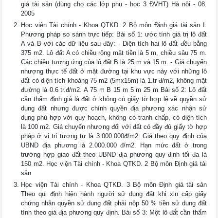
giá tài sản (dùng cho các lớp phụ - học 3 ĐVHT) Hà nội - 08.
2005
Học viện Tài chính - Khoa QTKD. 2 Bộ môn Định giá tài sản I.
Phương pháp so sánh trực tiếp: Bài số 1: ước tính giá trị lô đất
A và B với các dữ liệu sau đây: - Diện tích hai lô đất đều bằng
375 m2. Lô đất A có chiều rộng mặt tiền là 5 m, chiều sâu 75 m.
Các chiều tương ứng của lô đất B là 25 m và 15 m. - Giá chuyển
nhượng thực tế đất ở mặt đường tại khu vực này với những lô
đất có diện tích khoảng 75 m2 (5mx15m) là 1.tr đ/m2, không mặt
đường là 0.6 tr.đ/m2. A 75 m B 15 m 5 m 25 m Bài số 2: Lô đất
cần thẩm định giá là đất ở không có giấy tờ hợp lệ về quyền sử
dụng đất nhưng được chính quyền địa phương xác nhận sử
dụng phù hợp với quy hoạch, không có tranh chấp, có diện tích
là 100 m2. Giá chuyển nhượng đối với đất có đầy đủ giấy tờ hợp
pháp ở vị trí tương tự là 3.000.000đ/m2. Giá theo quy định của
UBND địa phương là 2.000.000 đ/m2. Hạn mức đất ở trong
trường hợp giao đất theo UBND địa phương quy định tối đa là
150 m2. Học viện Tài chính - Khoa QTKD. 2 Bộ môn Định giá tài
sản
Học viện Tài chính - Khoa QTKD. 3 Bộ môn Định giá tài sản
Theo qui định hiện hành người sử dụng đất khi xin cấp giấy
chứng nhận quyền sử dụng đất phải nộp 50 % tiền sử dụng đất
tính theo giá địa phương quy định. Bài số 3: Một lô đất cần thẩm