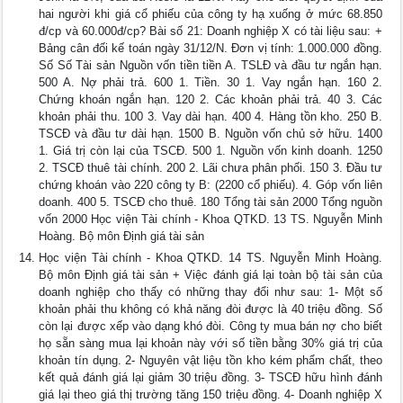
hai người khi giá cổ phiếu của công ty hạ xuống ở mức 68.850
đ/cp và 60.000đ/cp? Bài số 21: Doanh nghiệp X có tài liệu sau: +
Bảng cân đối kế toán ngày 31/12/N. Đơn vị tính: 1.000.000 đồng.
Số Số Tài sản Nguồn vốn tiền tiền A. TSLĐ và đầu tư ngắn hạn.
500 A. Nợ phải trả. 600 1. Tiền. 30 1. Vay ngắn hạn. 160 2.
Chứng khoán ngắn hạn. 120 2. Các khoản phải trả. 40 3. Các
khoản phải thu. 100 3. Vay dài hạn. 400 4. Hàng tồn kho. 250 B.
TSCĐ và đầu tư dài hạn. 1500 B. Nguồn vốn chủ sở hữu. 1400
1. Giá trị còn lại của TSCĐ. 500 1. Nguồn vốn kinh doanh. 1250
2. TSCĐ thuê tài chính. 200 2. Lãi chưa phân phối. 150 3. Đầu tư
chứng khoán vào 220 công ty B: (2200 cổ phiếu). 4. Góp vốn liên
doanh. 400 5. TSCĐ cho thuê. 180 Tổng tài sản 2000 Tổng nguồn
vốn 2000 Học viện Tài chính - Khoa QTKD. 13 TS. Nguyễn Minh
Hoàng. Bộ môn Định giá tài sản
Học viện Tài chính - Khoa QTKD. 14 TS. Nguyễn Minh Hoàng.
Bộ môn Định giá tài sản + Việc đánh giá lại toàn bộ tài sản của
doanh nghiệp cho thấy có những thay đổi như sau: 1- Một số
khoản phải thu không có khả năng đòi được là 40 triệu đồng. Số
còn lại được xếp vào dạng khó đòi. Công ty mua bán nợ cho biết
họ sẵn sàng mua lại khoản này với số tiền bằng 30% giá trị của
khoản tín dụng. 2- Nguyên vật liệu tồn kho kém phẩm chất, theo
kết quả đánh giá lại giảm 30 triệu đồng. 3- TSCĐ hữu hình đánh
giá lại theo giá thị trường tăng 150 triệu đồng. 4- Doanh nghiệp X