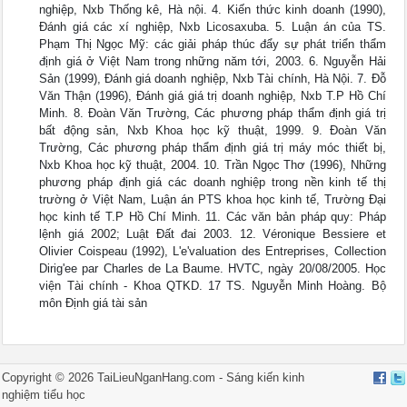
nghiệp, Nxb Thống kê, Hà nội. 4. Kiến thức kinh doanh (1990),
Đánh giá các xí nghiệp, Nxb Licosaxuba. 5. Luận án của TS.
Phạm Thị Ngọc Mỹ: các giải pháp thúc đẩy sự phát triển thẩm
định giá ở Việt Nam trong những năm tới, 2003. 6. Nguyễn Hải
Sản (1999), Đánh giá doanh nghiệp, Nxb Tài chính, Hà Nội. 7. Đỗ
Văn Thận (1996), Đánh giá giá trị doanh nghiệp, Nxb T.P Hồ Chí
Minh. 8. Đoàn Văn Trường, Các phương pháp thẩm định giá trị
bất động sản, Nxb Khoa học kỹ thuật, 1999. 9. Đoàn Văn
Trường, Các phương pháp thẩm định giá trị máy móc thiết bị,
Nxb Khoa học kỹ thuật, 2004. 10. Trần Ngọc Thơ (1996), Những
phương pháp định giá các doanh nghiệp trong nền kinh tế thị
trường ở Việt Nam, Luận án PTS khoa học kinh tế, Trường Đại
học kinh tế T.P Hồ Chí Minh. 11. Các văn bản pháp quy: Pháp
lệnh giá 2002; Luật Đất đai 2003. 12. Véronique Bessiere et
Olivier Coispeau (1992), L'e'valuation des Entreprises, Collection
Dirig'ee par Charles de La Baume. HVTC, ngày 20/08/2005. Học
viện Tài chính - Khoa QTKD. 17 TS. Nguyễn Minh Hoàng. Bộ
môn Định giá tài sản
Copyright ©
2026
TaiLieuNganHang.com -
Sáng kiến kinh
nghiệm tiểu học