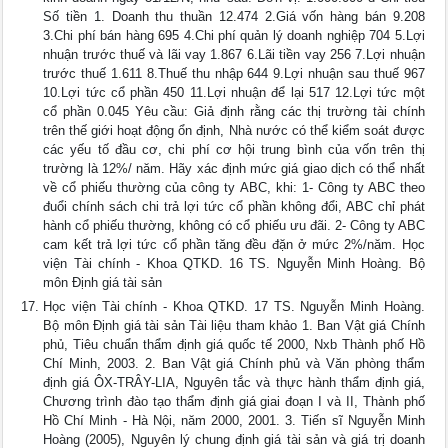
Số tiền 1. Doanh thu thuần 12.474 2.Giá vốn hàng bán 9.208
3.Chi phí bán hàng 695 4.Chi phí quản lý doanh nghiệp 704 5.Lợi
nhuận trước thuế và lãi vay 1.867 6.Lãi tiền vay 256 7.Lợi nhuận
trước thuế 1.611 8.Thuế thu nhập 644 9.Lợi nhuận sau thuế 967
10.Lợi tức cổ phần 450 11.Lợi nhuận để lại 517 12.Lợi tức một
cổ phần 0.045 Yêu cầu: Giả định rằng các thị trường tài chính
trên thế giới hoạt động ổn định, Nhà nước có thể kiểm soát được
các yếu tố đầu cơ, chi phí cơ hội trung bình của vốn trên thị
trường là 12%/ năm. Hãy xác định mức giá giao dịch có thể nhất
về cổ phiếu thường của công ty ABC, khi: 1- Công ty ABC theo
đuổi chính sách chi trả lợi tức cổ phần không đổi, ABC chỉ phát
hành cổ phiếu thường, không có cổ phiếu ưu đãi. 2- Công ty ABC
cam kết trả lợi tức cổ phần tăng đều đặn ở mức 2%/năm. Học
viện Tài chính - Khoa QTKD. 16 TS. Nguyễn Minh Hoàng. Bộ
môn Định giá tài sản
Học viện Tài chính - Khoa QTKD. 17 TS. Nguyễn Minh Hoàng.
Bộ môn Định giá tài sản Tài liệu tham khảo 1. Ban Vật giá Chính
phủ, Tiêu chuẩn thẩm định giá quốc tế 2000, Nxb Thành phố Hồ
Chí Minh, 2003. 2. Ban Vật giá Chính phủ và Văn phòng thẩm
định giá ÔX-TRÂY-LIA, Nguyên tắc và thực hành thẩm định giá,
Chương trình đào tạo thẩm định giá giai đoạn I và II, Thành phố
Hồ Chí Minh - Hà Nội, năm 2000, 2001. 3. Tiến sĩ Nguyễn Minh
Hoàng (2005), Nguyên lý chung định giá tài sản và giá trị doanh