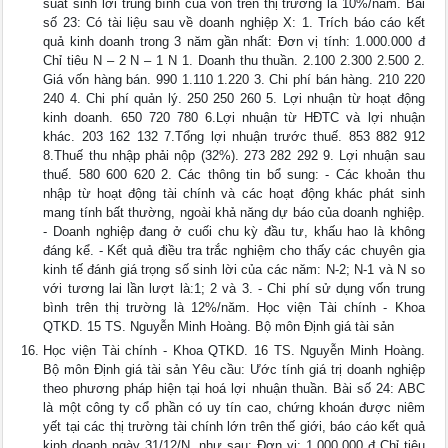
suất sinh lời trung bình của vốn trên thị trường là 10%/năm. Bài
số 23: Có tài liệu sau về doanh nghiệp X: 1. Trích báo cáo kết
quả kinh doanh trong 3 năm gần nhất: Đơn vị tính: 1.000.000 đ
Chỉ tiêu N – 2 N – 1 N 1. Doanh thu thuần. 2.100 2.300 2.500 2.
Giá vốn hàng bán. 990 1.110 1.220 3. Chi phí bán hàng. 210 220
240 4. Chi phí quản lý. 250 250 260 5. Lợi nhuận từ hoạt động
kinh doanh. 650 720 780 6.Lợi nhuận từ HĐTC và lợi nhuận
khác. 203 162 132 7.Tổng lợi nhuận trước thuế. 853 882 912
8.Thuế thu nhập phải nộp (32%). 273 282 292 9. Lợi nhuận sau
thuế. 580 600 620 2. Các thông tin bổ sung: - Các khoản thu
nhập từ hoạt động tài chính và các hoạt động khác phát sinh
mang tính bất thường, ngoài khả năng dự báo của doanh nghiệp.
- Doanh nghiệp đang ở cuối chu kỳ đầu tư, khấu hao là không
đáng kể. - Kết quả điều tra trắc nghiệm cho thấy các chuyên gia
kinh tế đánh giá trọng số sinh lời của các năm: N-2; N-1 và N so
với tương lai lần lượt là:1; 2 và 3. - Chi phí sử dụng vốn trung
bình trên thị trường là 12%/năm. Học viện Tài chính - Khoa
QTKD. 15 TS. Nguyễn Minh Hoàng. Bộ môn Định giá tài sản
Học viện Tài chính - Khoa QTKD. 16 TS. Nguyễn Minh Hoàng.
Bộ môn Định giá tài sản Yêu cầu: Ước tính giá trị doanh nghiệp
theo phương pháp hiện tại hoá lợi nhuận thuần. Bài số 24: ABC
là một công ty cổ phần có uy tín cao, chứng khoán được niêm
yết tại các thị trường tài chính lớn trên thế giới, báo cáo kết quả
kinh doanh ngày 31/12/N, như sau: Đơn vị: 1.000.000 đ Chỉ tiêu