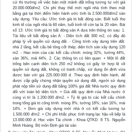
cứ thị trường về việc bán một mảnh đất trống tương tự với giá
20.000.000đ/m2. Chi phí thay thế mới ngôi nhà tính theo mặt
bằng giá tại thời điểm hiện hành ước tính là 2.500.000đ/m2 sàn
xây dựng. Yêu cầu: Ước tính giá trị bất động sản. Biết tuổi thọ
kinh tế của ngôi nhà là 60 năm, tuổi kinh tế còn lại là 20 năm. Bài
số 13: Ước tính giá trị bất động sản A dựa trên thông tin sau: 1.
Tài liệu về bất động sản A: - Diện tích đất 300 m2, có đầy đủ
pháp lý về quyền sử dụng đất. - Công trình xây dựng trên đất:
nhà 2 tầng, kết cấu bê tông cốt thép, diện tích sàn xây dựng 120
m2. - Hao mòn của các kết cấu chính: móng 32%, tường 44%,
sàn 36%, mái 44%. 2. Các thông tin có liên quan: + Một lô đất
trống bên cạnh diện tích 250 m2 không có giấy tờ hợp lệ về
quyền sử dụng đất, không có tranh chấp, sử dụng ổn định vừa
được bán với giá 225.000.000 đ. Theo quy định hiện hành, để
được cấp giấy chứng nhận quyền sử dụng đất, người sử dụng
phảt nộp tiền sử dụng đất bằng 100% giá đất Nhà nước quy định
đối với toàn bộ diện tích. + Giá đất quy định của Nhà nước ở
cùng vị trí là 1.200.000 đ/m2. + Tỷ lệ giá trị các kết cấu chính
trong tổng giá trị công trình: móng 8%; tường 18%; sàn 16%; mái
14%. + Đơn giá xây dựng mới nhà ở có kết cấu tương tự
1.500.000 đ/m2. + Chi phí khắc phục tình trạng lạc hậu về bếp là
13.000.000 đ. Học viện Tài chính - Khoa QTKD. 8 TS. Nguyễn
Minh Hoàng. Bộ môn Định giá tài sản