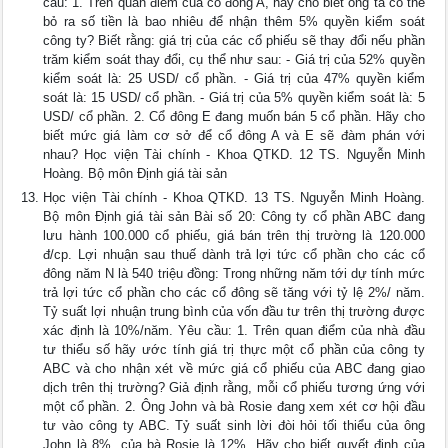
cầu: 1. Trên quan điểm của cổ đông A, hãy cho biết ông ta có thể
bỏ ra số tiền là bao nhiêu để nhận thêm 5% quyền kiểm soát
công ty? Biết rằng: giá trị của các cổ phiếu sẽ thay đổi nếu phần
trăm kiểm soát thay đổi, cụ thể như sau: - Giá trị của 52% quyền
kiểm soát là: 25 USD/ cổ phần. - Giá trị của 47% quyền kiểm
soát là: 15 USD/ cổ phần. - Giá trị của 5% quyền kiểm soát là: 5
USD/ cổ phần. 2. Cổ đông E đang muốn bán 5 cổ phần. Hãy cho
biết mức giá làm cơ sở để cổ đông A và E sẽ đàm phán với
nhau? Học viện Tài chính - Khoa QTKD. 12 TS. Nguyễn Minh
Hoàng. Bộ môn Định giá tài sản
Học viện Tài chính - Khoa QTKD. 13 TS. Nguyễn Minh Hoàng.
Bộ môn Định giá tài sản Bài số 20: Công ty cổ phần ABC đang
lưu hành 100.000 cổ phiếu, giá bán trên thị trường là 120.000
đ/cp. Lợi nhuận sau thuế dành trả lợi tức cổ phần cho các cổ
đông năm N là 540 triệu đồng: Trong những năm tới dự tính mức
trả lợi tức cổ phần cho các cổ đông sẽ tăng với tỷ lệ 2%/ năm.
Tỷ suất lợi nhuận trung bình của vốn đầu tư trên thị trường được
xác định là 10%/năm. Yêu cầu: 1. Trên quan điểm của nhà đầu
tư thiểu số hãy ước tính giá trị thực một cổ phần của công ty
ABC và cho nhận xét về mức giá cổ phiếu của ABC đang giao
dịch trên thị trường? Giả định rằng, mỗi cổ phiếu tương ứng với
một cổ phần. 2. Ông John và bà Rosie đang xem xét cơ hội đầu
tư vào công ty ABC. Tỷ suất sinh lời đòi hỏi tối thiểu của ông
John là 8%, của bà Rosie là 12%. Hãy cho biết quyết định của