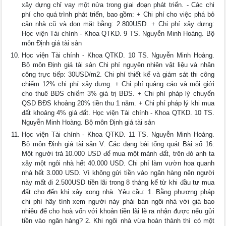
xây dựng chỉ vay một nửa trong giai đoạn phát triển. - Các chi
phí cho quá trình phát triển, bao gồm: + Chi phí cho việc phá bỏ
căn nhà cũ và dọn mặt bằng: 2.800USD. + Chi phí xây dựng:
Học viện Tài chính - Khoa QTKD. 9 TS. Nguyễn Minh Hoàng. Bộ
môn Định giá tài sản
Học viện Tài chính - Khoa QTKD. 10 TS. Nguyễn Minh Hoàng.
Bộ môn Định giá tài sản Chi phí nguyên nhiên vật liệu và nhân
công trực tiếp: 30USD/m2. Chi phí thiết kế và giám sát thi công
chiếm 12% chi phí xây dựng. + Chi phí quảng cáo và môi giới
cho thuê BĐS chiếm 3% giá trị BĐS. + Chi phí pháp lý chuyển
QSD BĐS khoảng 20% tiền thu 1 năm. + Chi phí pháp lý khi mua
đất khoảng 4% giá đất. Học viện Tài chính - Khoa QTKD. 10 TS.
Nguyễn Minh Hoàng. Bộ môn Định giá tài sản
Học viện Tài chính - Khoa QTKD. 11 TS. Nguyễn Minh Hoàng.
Bộ môn Định giá tài sản V. Các dạng bài tổng quát Bài số 16:
Một người trả 10.000 USD để mua một mảnh đất, trên đó anh ta
xây một ngôi nhà hết 40.000 USD. Chi phí làm vườn hoa quanh
nhà hết 3.000 USD. Vì không gửi tiền vào ngân hàng nên người
này mất đi 2.500USD tiền lãi trong 8 tháng kể từ khi đầu tư mua
đất cho đến khi xây xong nhà. Yêu cầu: 1. Bằng phương pháp
chi phí hãy tính xem người này phải bán ngôi nhà với giá bao
nhiêu để cho hoà vốn với khoản tiền lãi lẽ ra nhận được nếu gửi
tiền vào ngân hàng? 2. Khi ngôi nhà vừa hoàn thành thì có một