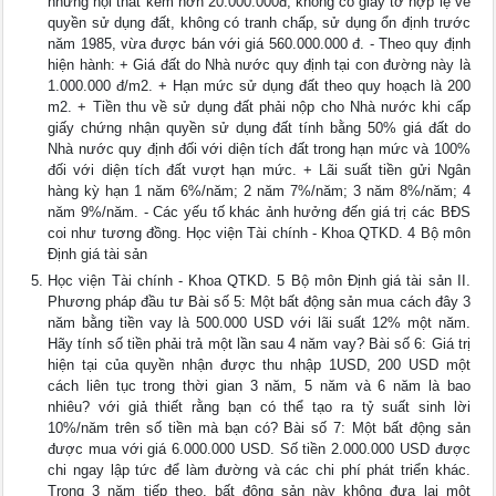
nhưng nội thất kém hơn 20.000.000đ, không có giấy tờ hợp lệ về
quyền sử dụng đất, không có tranh chấp, sử dụng ổn định trước
năm 1985, vừa được bán với giá 560.000.000 đ. - Theo quy định
hiện hành: + Giá đất do Nhà nước quy định tại con đường này là
1.000.000 đ/m2. + Hạn mức sử dụng đất theo quy hoạch là 200
m2. + Tiền thu về sử dụng đất phải nộp cho Nhà nước khi cấp
giấy chứng nhận quyền sử dụng đất tính bằng 50% giá đất do
Nhà nước quy định đối với diện tích đất trong hạn mức và 100%
đối với diện tích đất vượt hạn mức. + Lãi suất tiền gửi Ngân
hàng kỳ hạn 1 năm 6%/năm; 2 năm 7%/năm; 3 năm 8%/năm; 4
năm 9%/năm. - Các yếu tố khác ảnh hưởng đến giá trị các BĐS
coi như tương đồng. Học viện Tài chính - Khoa QTKD. 4 Bộ môn
Định giá tài sản
Học viện Tài chính - Khoa QTKD. 5 Bộ môn Định giá tài sản II.
Phương pháp đầu tư Bài số 5: Một bất động sản mua cách đây 3
năm bằng tiền vay là 500.000 USD với lãi suất 12% một năm.
Hãy tính số tiền phải trả một lần sau 4 năm vay? Bài số 6: Giá trị
hiện tại của quyền nhận được thu nhập 1USD, 200 USD một
cách liên tục trong thời gian 3 năm, 5 năm và 6 năm là bao
nhiêu? với giả thiết rằng bạn có thể tạo ra tỷ suất sinh lời
10%/năm trên số tiền mà bạn có? Bài số 7: Một bất động sản
được mua với giá 6.000.000 USD. Số tiền 2.000.000 USD được
chi ngay lập tức để làm đường và các chi phí phát triển khác.
Trong 3 năm tiếp theo, bất động sản này không đưa lại một