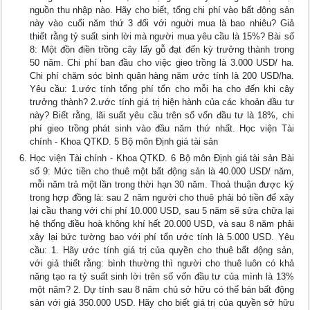
nguồn thu nhập nào. Hãy cho biết, tổng chi phí vào bất động sản
này vào cuối năm thứ 3 đối với nguời mua là bao nhiêu? Giả
thiết rằng tỷ suất sinh lời mà người mua yêu cầu là 15%? Bài số
8: Một đồn điền trồng cây lấy gỗ đạt đến kỳ trưởng thành trong
50 năm. Chi phí ban đầu cho việc gieo trồng là 3.000 USD/ ha.
Chi phí chăm sóc bình quân hàng năm ước tính là 200 USD/ha.
Yêu cầu: 1.ước tính tổng phí tổn cho mỗi ha cho đến khi cây
trưởng thành? 2.ước tính giá trị hiện hành của các khoản đầu tư
này? Biết rằng, lãi suất yêu cầu trên số vốn đầu tư là 18%, chi
phí gieo trồng phát sinh vào đầu năm thứ nhất. Học viện Tài
chính - Khoa QTKD. 5 Bộ môn Định giá tài sản
Học viện Tài chính - Khoa QTKD. 6 Bộ môn Định giá tài sản Bài
số 9: Mức tiền cho thuê một bất động sản là 40.000 USD/ năm,
mỗi năm trả một lần trong thời hạn 30 năm. Thoả thuận được ký
trong hợp đồng là: sau 2 năm người cho thuê phải bỏ tiền để xây
lại cầu thang với chi phí 10.000 USD, sau 5 năm sẽ sửa chữa lại
hệ thống điều hoà không khí hết 20.000 USD, và sau 8 năm phải
xây lại bức tường bao với phí tổn ước tính là 5.000 USD. Yêu
cầu: 1. Hãy ước tính giá trị của quyền cho thuê bất động sản,
với giả thiết rằng: bình thường thì người cho thuê luôn có khả
năng tạo ra tỷ suất sinh lời trên số vốn đầu tư của mình là 13%
một năm? 2. Dự tính sau 8 năm chủ sở hữu có thể bán bất động
sản với giá 350.000 USD. Hãy cho biết giá trị của quyền sở hữu