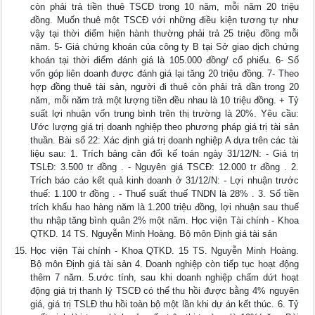
còn phải trả tiền thuê TSCĐ trong 10 năm, mỗi năm 20 triệu
đồng. Muốn thuê một TSCĐ với những điều kiện tương tự như
vậy tại thời điểm hiện hành thường phải trả 25 triệu đồng mỗi
năm. 5- Giá chứng khoán của công ty B tại Sở giao dịch chứng
khoán tại thời điểm đánh giá là 105.000 đồng/ cổ phiếu. 6- Số
vốn góp liên doanh được đánh giá lại tăng 20 triệu đồng. 7- Theo
hợp đồng thuê tài sản, người đi thuê còn phải trả dần trong 20
năm, mỗi năm trả một lượng tiền đều nhau là 10 triệu đồng. + Tỷ
suất lợi nhuận vốn trung bình trên thị trường là 20%. Yêu cầu:
Ước lượng giá trị doanh nghiệp theo phương pháp giá trị tài sản
thuần. Bài số 22: Xác định giá trị doanh nghiệp A dựa trên các tài
liệu sau: 1. Trích bảng cân đối kế toán ngày 31/12/N: - Giá trị
TSLĐ: 3.500 tr đồng . - Nguyên giá TSCĐ: 12.000 tr đồng . 2.
Trích báo cáo kết quả kinh doanh ở 31/12/N: - Lợi nhuận trước
thuế: 1.100 tr đồng . - Thuế suất thuế TNDN là 28% . 3. Số tiền
trích khấu hao hàng năm là 1.200 triệu đồng, lợi nhuận sau thuế
thu nhập tăng bình quân 2% một năm. Học viện Tài chính - Khoa
QTKD. 14 TS. Nguyễn Minh Hoàng. Bộ môn Định giá tài sản
Học viện Tài chính - Khoa QTKD. 15 TS. Nguyễn Minh Hoàng.
Bộ môn Định giá tài sản 4. Doanh nghiệp còn tiếp tục hoạt động
thêm 7 năm. 5.ước tính, sau khi doanh nghiệp chấm dứt hoạt
động giá trị thanh lý TSCĐ có thể thu hồi được bằng 4% nguyên
giá, giá trị TSLĐ thu hồi toàn bộ một lần khi dự án kết thúc. 6. Tỷ