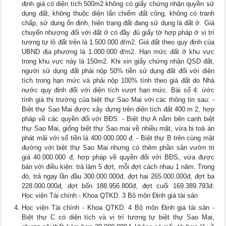
định giá có diện tích 500m2 không có giấy chứng nhận quyền sử
dụng đất, không thuộc diện lấn chiếm đất công, không có tranh
chấp, sử dụng ổn định, hiện trạng đất đang sử dụng là đất ở. Giá
chuyển nhượng đối với đất ở có đầy đủ giấy tờ hợp pháp ở vị trí
tương tự lô đất trên là 1.500.000 đ/m2. Giá đất theo quy định của
UBND địa phương là 1.000.000 đ/m2. Hạn mức đất ở khu vực
trong khu vực này là 150m2. Khi xin giấy chứng nhận QSD đất,
người sử dụng đất phải nộp 50% tiền sử dụng đất đối với diện
tích trong hạn mức và phải nộp 100% tính theo giá đất do Nhà
nước quy định đối với diện tích vượt hạn mức. Bài số 4: ứớc
tính giá thị trường của biệt thự Sao Mai với các thông tin sau: -
Biệt thự Sao Mai được xây dựng trên diện tích đất 400 m 2, hợp
pháp về các quyền đối với BĐS. - Biệt thự A nằm bên cạnh biệt
thự Sao Mai, giống biệt thự Sao mai về nhiều mặt, vừa bị toà án
phát mãi với số tiền là 400.000.000 đ. - Biệt thự B trên cùng mặt
đường với biệt thự Sao Mai nhưng có thêm phần sân vườn trị
giá 40.000.000 đ, hợp pháp về quyền đối với BĐS, vừa được
bán với điều kiện: trả làm 5 đợt, mỗi đợt cách nhau 1 năm. Trong
đó, trả ngay lần đầu 300.000.000đ, đợt hai 265.000.000đ, đợt ba
228.000.000đ, đợt bốn 188.956.800đ, đợt cuối 169.389.793đ.
Học viện Tài chính - Khoa QTKD. 3 Bộ môn Định giá tài sản
Học viện Tài chính - Khoa QTKD. 4 Bộ môn Định giá tài sản -
Biệt thự C có diện tích và vị trí tương tự biệt thự Sao Mai,