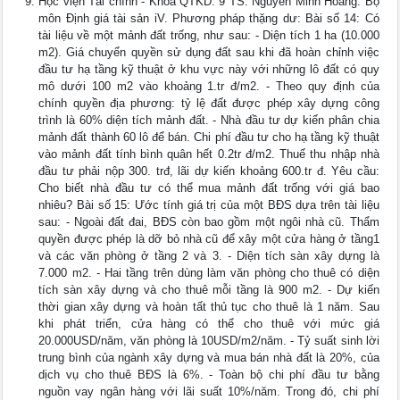
Học viện Tài chính - Khoa QTKD. 9 TS. Nguyễn Minh Hoàng. Bộ
môn Định giá tài sản iV. Phương pháp thặng dư: Bài số 14: Có
tài liệu về một mảnh đất trống, như sau: - Diện tích 1 ha (10.000
m2). Giá chuyển quyền sử dụng đất sau khi đã hoàn chỉnh việc
đầu tư hạ tầng kỹ thuật ở khu vực này với những lô đất có quy
mô dưới 100 m2 vào khoảng 1.tr đ/m2. - Theo quy định của
chính quyền địa phương: tỷ lệ đất được phép xây dựng công
trình là 60% diện tích mảnh đất. - Nhà đầu tư dự kiến phân chia
mảnh đất thành 60 lô để bán. Chi phí đầu tư cho hạ tầng kỹ thuật
vào mảnh đất tính bình quân hết 0.2tr đ/m2. Thuế thu nhập nhà
đầu tư phải nộp 300. trđ, lãi dự kiến khoảng 600.tr đ. Yêu cầu:
Cho biết nhà đầu tư có thể mua mảnh đất trống với giá bao
nhiêu? Bài số 15: Ước tính giá trị của một BĐS dựa trên tài liệu
sau: - Ngoài đất đai, BĐS còn bao gồm một ngôi nhà cũ. Thẩm
quyền được phép là dỡ bỏ nhà cũ để xây một cửa hàng ở tầng1
và các văn phòng ở tầng 2 và 3. - Diện tích sàn xây dựng là
7.000 m2. - Hai tầng trên dùng làm văn phòng cho thuê có diện
tích sàn xây dựng và cho thuê mỗi tầng là 900 m2. - Dự kiến
thời gian xây dựng và hoàn tất thủ tục cho thuê là 1 năm. Sau
khi phát triển, cửa hàng có thể cho thuê với mức giá
20.000USD/năm, văn phòng là 10USD/m2/năm. - Tỷ suất sinh lời
trung bình của ngành xây dựng và mua bán nhà đất là 20%, của
dịch vụ cho thuê BĐS là 6%. - Toàn bộ chi phí đầu tư bằng
nguồn vay ngân hàng với lãi suất 10%/năm. Trong đó, chi phí